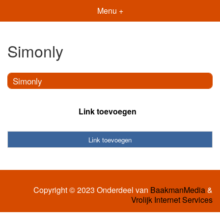
Menu +
Simonly
Simonly
Link toevoegen
Link toevoegen
Copyright © 2023 Onderdeel van
BaakmanMedia
&
Vrolijk Internet Services